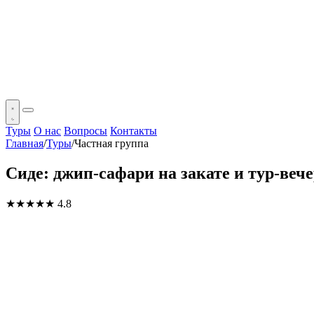
Туры
О нас
Вопросы
Контакты
Главная
/
Туры
/
Частная группа
Сиде: джип-сафари на закате и тур-веч
★★★★★
4.8